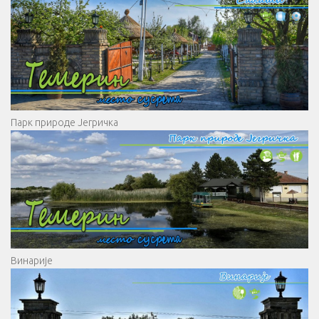
Парк природе Јегричка
Винарије