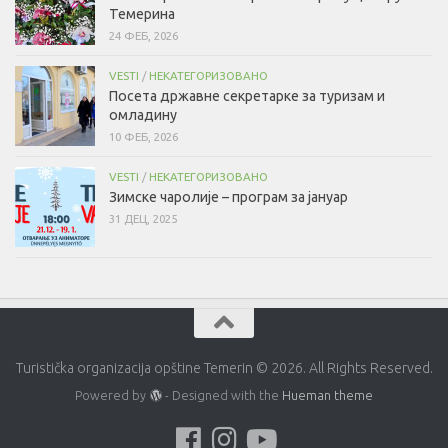
Темерина
24 ФЕБ, 2026
VESTI
/
НЕКАТЕГОРИЗОВАНО
Посета државне секретарке за туризам и
омладину
10 ФЕБ, 2026
VESTI
/
НЕКАТЕГОРИЗОВАНО
Зимске чаролије – програм за јануар
31 ДЕЦ, 2025
Turistička organizacija opštine Temerin © 2026. All Rights Reserved.
Powered by
- Designed with the
Hueman theme