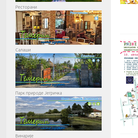
Ресторани
Салаши
Парк природе Јегричка
Винарије