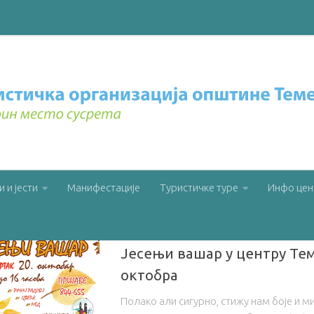
THLY ARCHIVE:
ОКТОБАР 2022
и и јести
Манифестације
Туристичке туре
Инфо цен
VESTI
/
НЕКАТЕГОРИЗОВАНО
5. ОКТОБРА 20
Јесењи вашар у центру Тем
октобра
Полако али сигурно, стижу нам боје и м