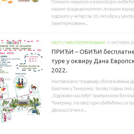
Понешто мирисно и разнобојно моћи ће
нашем традиционалном Јесењем вашару,
одржати у четвртак 20. октобра у центр
Заинтересовани...
VESTI
/
НЕКАТЕГОРИЗОВАНО
5. ОКТОБРА 20
ПРИЂИ – ОБИЂИ бесплатн
туре у оквиру Дана Европс
2022.
Настављамо традицију обележавања Д
баштине у Темерину. За ову годину смо 
„Одрживо наслеђе“ припремили бесплат
Темерину. На овој тури обићићемо уз п
Дворац Сечен и...