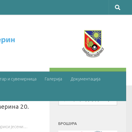
ПОГЛЕДАЈТЕ ЈОШ
тар и сувенирница
Галерија
Документација
22.
ерина 20.
БРОШУРА
ириси јесени…