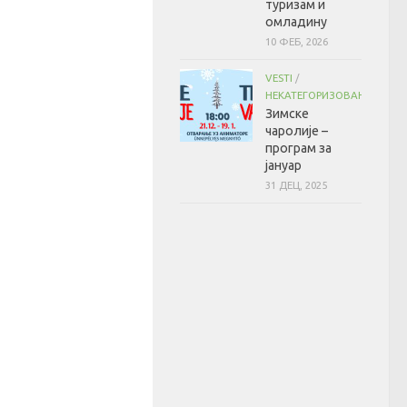
туризам и
омладину
10 ФЕБ, 2026
VESTI
/
НЕКАТЕГОРИЗОВАНО
Зимске
чаролије –
програм за
јануар
31 ДЕЦ, 2025