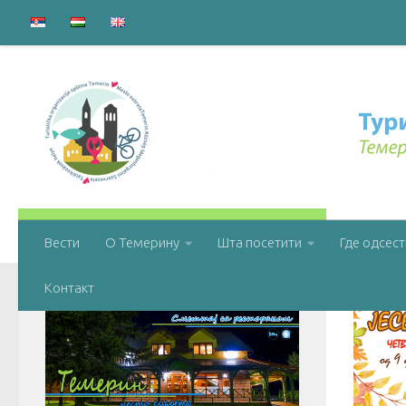
ПРАТИТЕ НАС:
MON
Вести
О Темерину
Шта посетити
Где одсест
Контакт
Смештај са рестораном