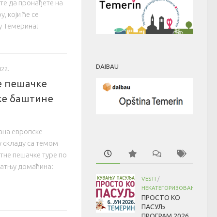
те да пронађете на
 који ће се
у Темерина!
DAIBAU
22.
е пешачке
ке баштине
ана европске
у складу са темом
не пешачке туре по
ратњу домаћина:
VESTI
/
НЕКАТЕГОРИЗОВАНО
ПРОСТО КО
ПАСУЉ
ПРОГРАМ 2026.