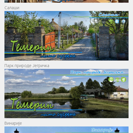
Салаши
Парк природе Јегричка
Винарије