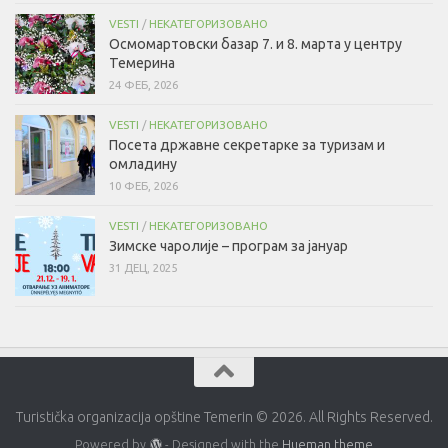
VESTI
/
НЕКАТЕГОРИЗОВАНО
Осмомартовски базар 7. и 8. марта у центру
Темерина
24 ФЕБ, 2026
VESTI
/
НЕКАТЕГОРИЗОВАНО
Посета државне секретарке за туризам и
омладину
10 ФЕБ, 2026
VESTI
/
НЕКАТЕГОРИЗОВАНО
Зимске чаролије – програм за јануар
31 ДЕЦ, 2025
Turistička organizacija opštine Temerin © 2026. All Rights Reserved.
Powered by
- Designed with the
Hueman theme