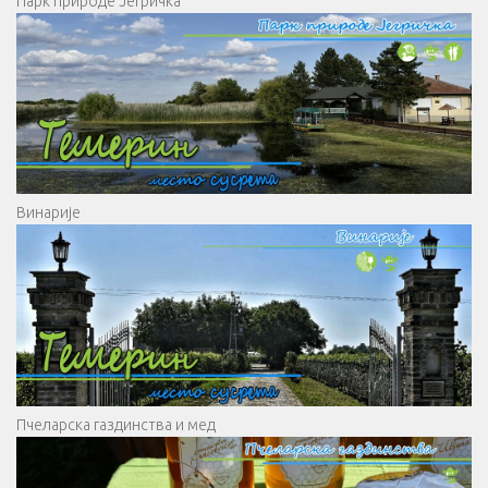
Парк природе Јегричка
Винарије
Пчеларска газдинства и мед