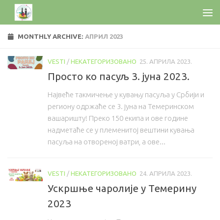
MONTHLY ARCHIVE:
АПРИЛ 2023
VESTI
/
НЕКАТЕГОРИЗОВАНО
25. АПРИЛА 2023.
Просто ко пасуљ 3. јуна 2023.
Највеће такмичење у кувању пасуља у Србији и
региону одржаће се 3. јуна на Темеринском
вашаришту! Преко 150 екипа и ове године
надметаће се у племенитој вештини кувања
пасуља на отвореној ватри, а ове...
VESTI
/
НЕКАТЕГОРИЗОВАНО
24. АПРИЛА 2023.
Ускршње чаролије у Темерину
2023