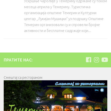
Ускршње чаролије у Темерину одржане су током
месеца априла у Темерину. Туристичка
организација општине Темерин и Културни
центар „Лукијан Мушицки“ уз подршку Општине
Темерин организовали су и спровели бројне
активности и бесплатне садржаје који...
ПРАТИТЕ НАС:
Смештај са рестораном