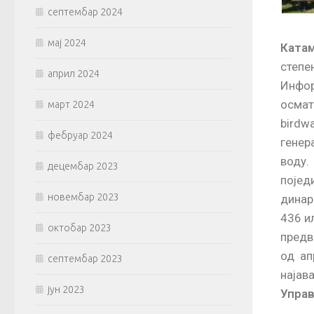
септембар 2024
мај 2024
Катам
степ
април 2024
Инфор
осмат
март 2024
birdw
фебруар 2024
генер
воду.
децембар 2023
појед
новембар 2023
динар
436 и
октобар 2023
предв
од ап
септембар 2023
најав
јун 2023
Управ