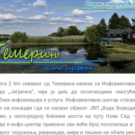
ега 2 km северно од Темерина налази се
Информативн
де „Јегричка“
, чији је циљ да посетиоцима омогућ
бних информација и услуга. Информативни центар отворе
е на локацији где се налази објекат ЈВП „Воде Војводи
ин, у непосредној близини моста на путу Нови Сад –
де и инфо-центар привлаче све већи број посетилаца и 
дног окружења, рекреације, мира и тишине на обали рек