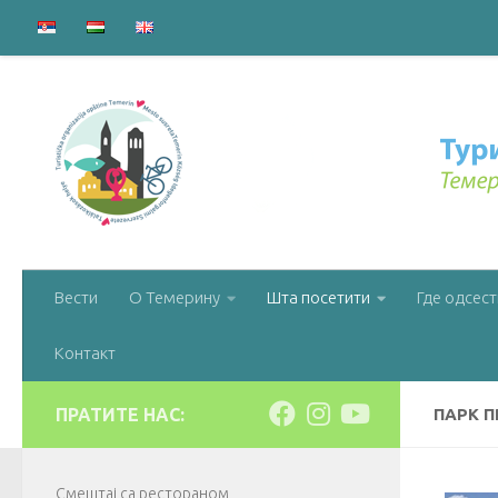
Вести
О Темерину
Шта посетити
Где одсест
Контакт
ПРАТИТЕ НАС:
ПАРК П
Смештај са рестораном