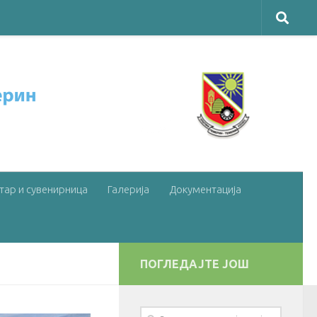
тар и сувенирница
Галерија
Документација
ПОГЛЕДАЈТЕ ЈОШ