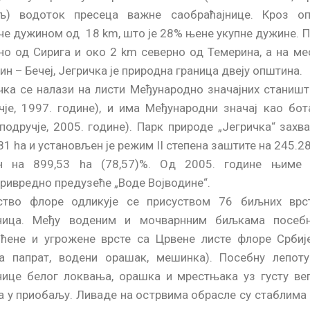
љ) водоток пресеца важне саобраћајнице. Кроз о
че дужином од 18 km, што је 28% њене укупне дужине. П
но од Сирига и око 2 km северно од Темерина, а на мес
ин – Бечеј, Јегричка је природна граница двеју општина.
чка се налази на листи Међународно значајних станишт
чје, 1997. године), и има Међународни значај као бот
подручје, 2005. године). Парк природе „Јегричка“ захв
1 ha и установљен је режим II степена заштите на 245.28 
ен на 899,53 ha (78,57)%. Од 2005. године њиме
ривредно предузеће „Воде Војводине“.
ство флоре одликује се присуством 76 биљних вр
ница. Међу воденим и мочварнним биљкама посебн
ћене и угрожене врсте са Црвене листе флоре Србиј
а папрат, водени орашак, мешинка). Посебну лепоту
нице белог локвања, орашка и мрестњака уз густу вег
а у приобаљу. Ливаде на острвима обрасле су стаблима