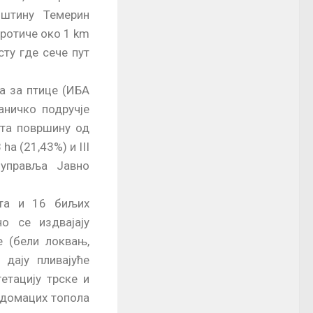
пштину Темерин
ротиче око 1 km
ту где сече пут
а за птице (ИБА
аничко подручје
ата површину од
ha (21,43%) и III
 управља Јавно
ста и 16 биљих
о се издвајају
е (бели локвањ,
 дају пливајуће
етацију трске и
 домацих топола