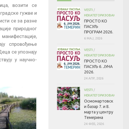
ца, возити се
VESTI
/
градске гужве и
НЕКАТЕГОРИЗОВАНО
исти се за разне
ПРОСТО КО
ПАСУЉ
ације природног
ПРОГРАМ 2026.
е манифестације,
6 МАЈ, 2026
ају спровођење
VESTI
/
Деца се упознају
НЕКАТЕГОРИЗОВАНО
твују у научно-
ПРОСТО КО
ПАСУЉ 6. ЈУНА
2026.
24 АПР, 2026
VESTI
/
НЕКАТЕГОРИЗОВАНО
Осмомартовск
и базар 7. и 8.
марта у центру
Темерина
24 ФЕБ, 2026