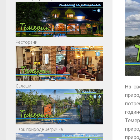
Ресторани
На св
Салаши
приро
потре
годин
Темер
приро
Парк природе Јегричка
приро