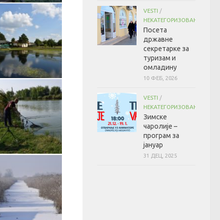
VESTI
/
Пешачење Стазом здравља
НЕКАТЕГОРИЗОВАНО
Посета
државне
секретарке за
туризам и
омладину
10 ФЕБ, 2026
Инфо центар ПП Јегричка
VESTI
/
НЕКАТЕГОРИЗОВАНО
Зимске
чаролије –
програм за
јануар
31 ДЕЦ, 2025
ецање на Јегричкој