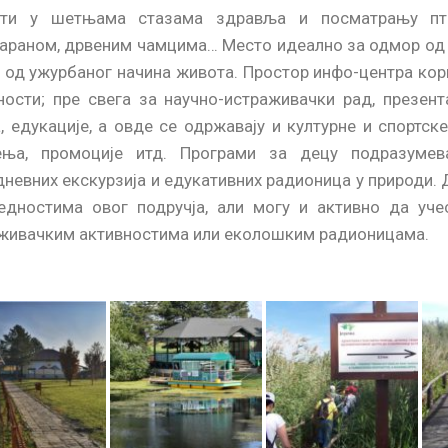
ати у шетњама стазама здравља и посматрању пти
араном, дрвеним чамцима… Место идеално за одмор од 
, од ужурбаног начина живота. Простор инфо-центра кор
ности; пре свега за научно-истраживачки рад, презент
, едукације, а овде се одржавају и културне и спортск
ња, промоције итд. Програми за децу подразумев
дневних екскурзија и едукативних радионица у природи. 
едностима овог подручја, али могу и активно да учес
живачким активностима или еколошким радионицама.