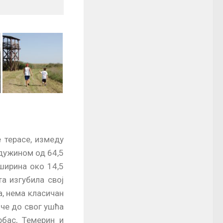
 терасе, измеду
 дужином од 64,5
ширина око 14,5
а изгубила свој
а, нема класичан
иче до свог ушћа
рбас, Темерин и