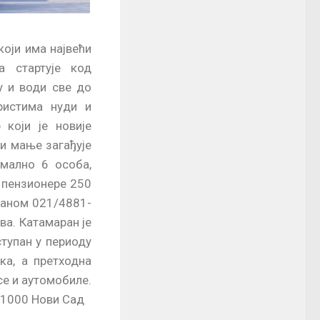
Зима на Јегричкој
који има највећи
 стартује код
у и води све до
ристима нуди и
 који је новије
ји мање загађује
имално 6 особа,
и пензионере 250
раном 021/4881-
ва. Катамаран је
тупан у периоду
ка, а претходна
се и аутомобиле.
 21000 Нови Сад