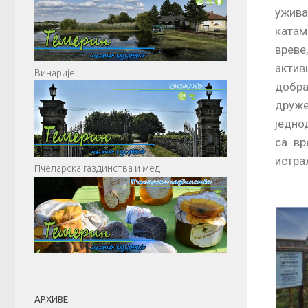
ужив
катам
вреве
актив
Винарије
добра
друже
једно
са вр
истра
Пчеларска газдинства и мед
АРХИВЕ