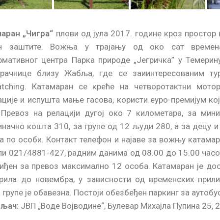
Инфо центар ПП Јегричка
Инфо центар ПП Јегричка
Пецање на Јегричкој
аран „Чигра“
плови од јула 2017. године кроз простор 
ен заштите. Вожња у трајању од око сат времена
мативног центра Парка природе „Јегричка” у Темерин
рачнице близу Жабља, где се заиинтересованим ту
atching
. Катамаран се креће на четворотактни мотор
ације и испушта мање гасова, користи еуро-премијум ко
 Превоз на релацији дугој око 7 километара, за мин
иначно кошта 310, за групе од 12 људи 280, а за децу 
а по особи. Контакт телефон и најаве за вожњу катама
ли 021/4881-427, радним данима од 08.00 до 15.00 часо
иђен за превоз максимално 12 особа. Катамаран је дос
рила до новембра, у зависности од временских прили
а групе је обавезна. Постоји обезбеђен паркинг за аутобу
љач:
ЈВП „Воде Војводине“, Булевар Михајла Пупина 25,