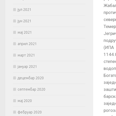
Жаба
јул 2021
проти
север
јун 2021
Темер
мај 2021
Јегри
подру
април 2021
(ИПА 
1144.8
март 2021
степ
јануар 2021
водоп
Богат
децембар 2020
зајед
зашти
септембар 2020
барск
мај 2020
зајед
рогоз
фебруар 2020