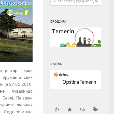
БРОШУРА
DAIBAU
и центар Парка
и пружање свих
н је 27.05.2010.
не“ – чуварница
 Бечеј. Пејзажи
туриста, жељних
е. Овде се може