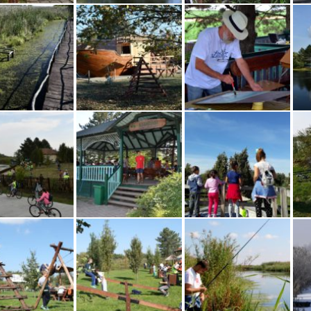
Инфо центар ПП Јегричка
Инфо центар ПП Јегричка
Пешачење Стазом здравља
Пешачење Стазом здравља
Инфо центар ПП Јегричка
Инфо центар ПП Јегричка
Акција Светски дан без аутомобила
Инфо центар ПП Јегричка
Инфо центар ПП Јегричка
П