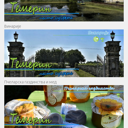
Винарије
Пчеларска газдинства и мед