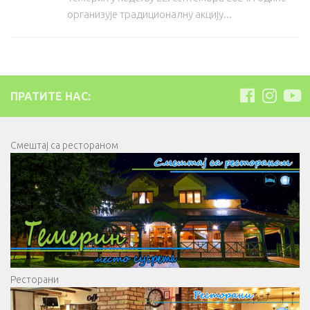
организује традиционалну акцију...
ПРАТИТЕ НАС:
Смештај са рестораном
Ресторани