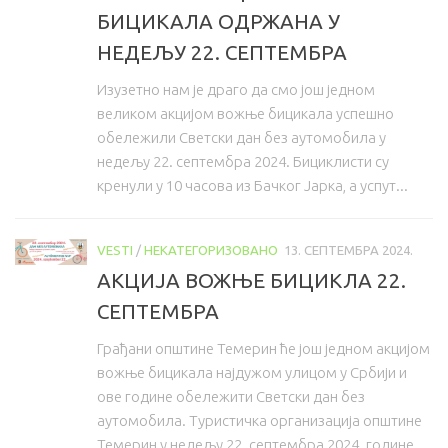
БИЦИКАЛА ОДРЖАНА У
НЕДЕЉУ 22. СЕПТЕМБРА
Изузетно нам је драго да смо још једном
великом акцијом вожње бицикала успешно
обележили Светски дан без аутомобила у
недељу 22. септембра 2024. Бициклисти су
кренули у 10 часова из Бачког Јарка, а успут...
VESTI
/
НЕКАТЕГОРИЗОВАНО
13. СЕПТЕМБРА 2024.
АКЦИЈА ВОЖЊЕ БИЦИКЛА 22.
СЕПТЕМБРА
Грађани општине Темерин ће још једном акцијом
вожње бицикала најдужом улицом у Србији и
ове године обележити Светски дан без
аутомобила. Туристичка организација општине
Темерин у недељу 22. септембра 2024. године