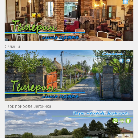
Салаши
Парк природе Јегричка