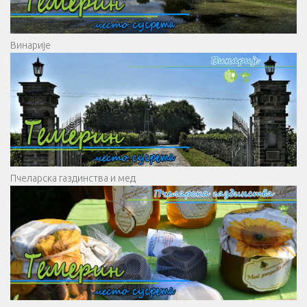
Винарије
Пчеларска газдинства и мед