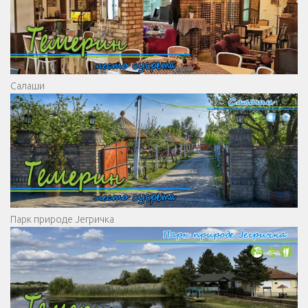
Салаши
Парк природе Јегричка