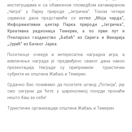
институцијама и са обавезном пловидбом катамараном
„Чигра“ у Парку природе „Јегричка“. Током четири
сајамска дана представиће се
хотел „Моја чарда“,
Инфорамативни центар Парка природе „Јегричка“,
Креативна радионица Темерин, а по први пут и
Пчеларско газдинство „Бабић“ из Сирига и Винарија
„Јурић“ из Бачког Јарка.
Посетиоце очекује и интересатна наградна игра, а
извлачење награда је предвиђено сваког дана након
презентација. Награде су припремили туристички
субјекти из општина Жабаљ и Темерин.
Срдачно Вас позивамо да посетите штанд „Потисја“, јер
смо сигурни да ћете у шареноликој понуди пронаћи
нешто баш за себе!
Туристичке организације општина Жабаљ и Темерин