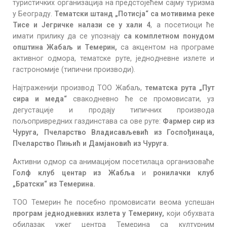
туристичких организација на предстојећем сајму туризма
у Београду.
Тематски штанд „Потисја“
са мотивима реке
Тисе и Јегричке налази се у хали 4
, а посетиоци ће
имати прилику да се упознају
са комплетном понудом
општина Жабаљ и Темерин,
са акцентом на програме
активног одмора, тематске руте, једнодневне излете и
гастрономије (типични производи).
Најтраженији производ ТОО Жабаљ,
тематска рута „Пут
сира и меда“
свакодневно ће се промовисати, уз
дегустације и продају типичних производа
пољопривредних газдинстава са ове руте:
Фармер сир из
Чуруга, Пчеларство Владисављевић из Госпођинаца,
Пчеларство Пињић и Дамјановић из Чуруга.
Активни одмор са анимацијом посетилаца организоваће
Голф клуб центар из Жабља
и
ронилачки клуб
„Братски“ из Темерина.
ТОО Темерин ће посебно промовисати веома успешан
програм једнодневних излета у Темерину,
који обухвата
обилазак ужег центра Темерина са културним