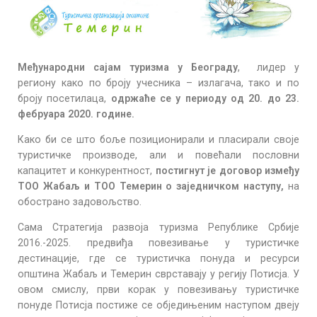
Међународни сајам туризма у Београду
, лидер у
региону како по броју учесника – излагача, тако и по
броју посетилаца,
одржаће се у периоду од 20. до 23.
фебруара 2020. године.
Како би се што боље позиционирали и пласирали своје
туристичке производе, али и повећали пословни
капацитет и конкурентност,
постигнут је договор између
ТОО Жабаљ и ТОО Темерин о заједничком наступу,
на
обострано задовољство.
Сама Стратегија развоја туризма Републике Србије
2016.-2025. предвиђа повезивање у туристичке
дестинације, где се туристичка понуда и ресурси
општина Жабаљ и Темерин сврставају у регију Потисја. У
овом смислу, први корак у повезивању туристичке
понуде Потисја постиже се обједињеним наступом двеју