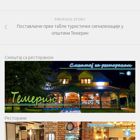
PREVIOUS STORY
Постављене прве табле туристичке сигнализације у
општини Темерин
Смештај са рестораном
Ресторани