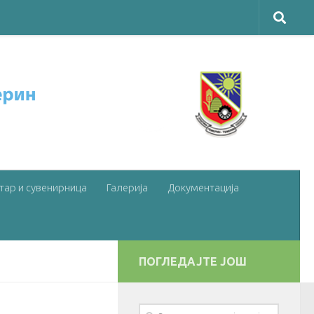
тар и сувенирница
Галерија
Документација
ПОГЛЕДАЈТЕ ЈОШ