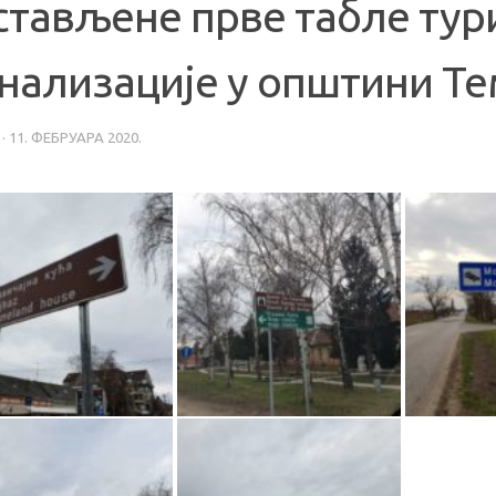
стављене прве табле тур
гнализације у општини Т
·
11. ФЕБРУАРА 2020.