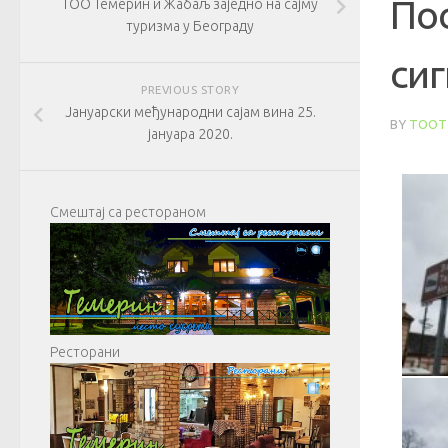
По
ТОО Темерин и Жабаљ заједно на сајму
туризма у Београду
си
PREVIOUS STORY
Јануарски међународни сајам вина 25.
BY
TOOT
јануара 2020.
Смештај са рестораном
Ресторани