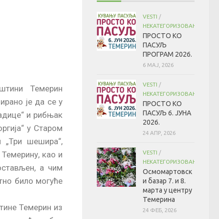
VESTI
/
НЕКАТЕГОРИЗОВАНО
ПРОСТО КО
ПАСУЉ
ПРОГРАМ 2026.
6 МАЈ, 2026
VESTI
/
пштини Темерин
НЕКАТЕГОРИЗОВАНО
ирано је да се у
ПРОСТО КО
ПАСУЉ 6. ЈУНА
вадице“ и рибњак
2026.
оргија“ у Старом
24 АПР, 2026
м „Три шешира“,
VESTI
/
 Темерину, као и
НЕКАТЕГОРИЗОВАНО
остављен, а чим
Осмомартовск
утно било могуће
и базар 7. и 8.
марта у центру
Темерина
тине Темерин из
24 ФЕБ, 2026