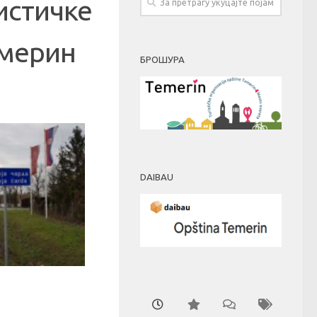
истичке
емерин
БРОШУРА
DAIBAU