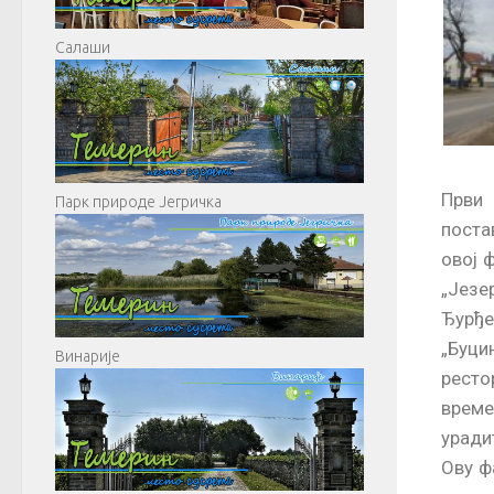
Салаши
Први 
Парк природе Јегричка
поста
овој 
„Језе
Ђурђе
„Буци
Винарије
ресто
време
уради
Ову ф