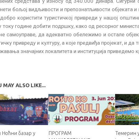
вених средстава у износу од 340.000 динара. Сигурни 
нети бољој видљивости и препознатљивости објеката и и
 добро користити туристичкој привреди у нашој општин
у току године добити подршку, како од ресорног министа
не самоуправе, да адекватно обележимо и остале објект
ичку привреду и културу, а које предвиђа пројекат, и да
жавања значајних локалитета и институција приведемо кр
 MAY ALSO LIKE...
 Ноћни базар у
ПРОГРАМ
Темерин у