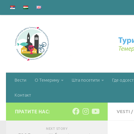
Вести
О Темерину
Шта посетити
Где одсест
Контакт
ПРАТИТЕ НАС:
VESTI
/
NEXT STORY