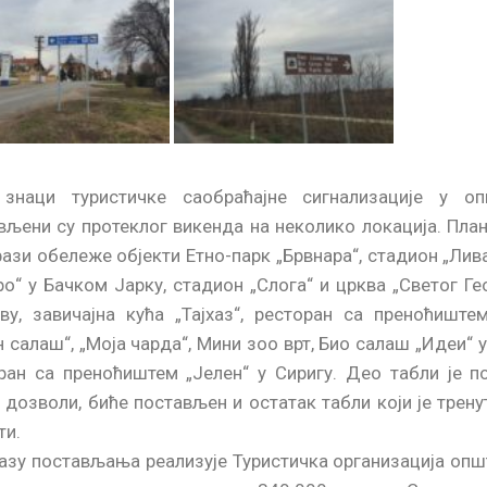
знаци туристичке саобраћајне сигнализације у о
вљени су протеклог викенда на неколико локација. План
фази обележе објекти Етно-парк „Брвнара“, стадион „Ли
ро“ у Бачком Јарку, стадион „Слога“ и црква „Светог Ге
ву, завичајна кућа „Тајхаз“, ресторан са преноћиште
н салаш“, „Моја чарда“, Мини зоо врт, Био салаш „Идеи“ у
ран са преноћиштем „Јелен“ у Сиригу. Део табли је п
 дозволи, биће постављен и остатак табли који је трен
ти.
азу постављања реализује Туристичка организација опш