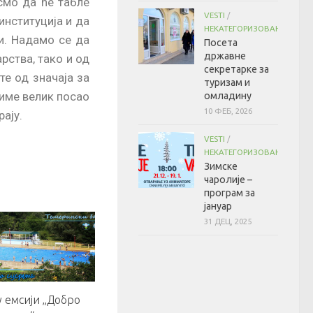
смо да ће табле
VESTI
/
нституција и да
НЕКАТЕГОРИЗОВАНО
и. Надамо се да
Посета
државне
рства, тако и од
секретарке за
е од значаја за
туризам и
 тиме велик посао
омладину
10 ФЕБ, 2026
ају.
VESTI
/
НЕКАТЕГОРИЗОВАНО
Зимске
чаролије –
програм за
јануар
31 ДЕЦ, 2025
 емсији „Добро