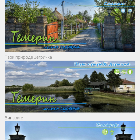
Парк природе Јегричка
Винарије