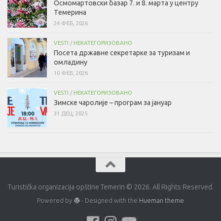
Осмомартовски базар 7. и 8. марта у центру
Темерина
24 ФЕБ, 2026
VESTI
/
НЕКАТЕГОРИЗОВАНО
Посета државне секретарке за туризам и
омладину
10 ФЕБ, 2026
VESTI
/
НЕКАТЕГОРИЗОВАНО
Зимске чаролије – програм за јануар
31 ДЕЦ, 2025
Turistička organizacija opštine Temerin © 2026. All Rights Reserved.
Powered by
- Designed with the
Hueman theme