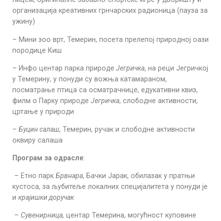
организација креативних грнчарских радионица (пауза за
ужину)
– Мини зоо врт, Темерин, посета прелепој природној оази
породице Киш
– Инфо центар парка природе
Јегричка
, на реци Јегричкој
у Темерину, у понуди су вожња катамараном,
посматрање птица са осматрачнице, едукативни квиз,
филм о Парку природе
Јегричка
, слободне активности,
цртање у природи
–
Буцин салаш
, Темерин, ручак и слободне активности
оквиру салаша
Програм за одрасле
:
– Етно парк
Брвнара
, Бачки Јарак, обилазак у пратњи
кустоса, за љубитеље локалних специјалитета у понуди је
и
крајишки доручак
–
Сувенирница,
центар Темерина, могућност куповине