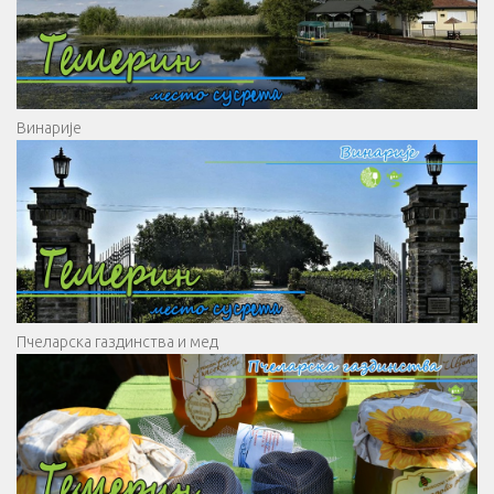
Винарије
Пчеларска газдинства и мед