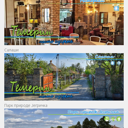
Салаши
Парк природе Јегричка