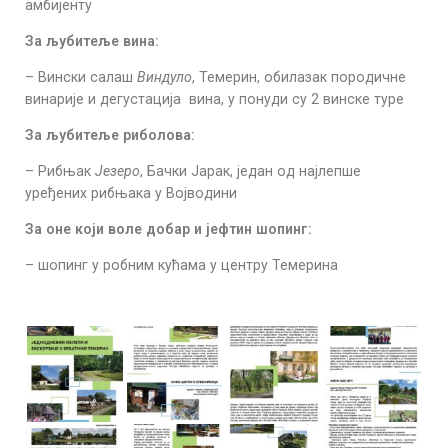
амбијенту
За љубитеље вина:
– Вински салаш
Виндуло
, Темерин, обилазак породичне
винарије и дегустација вина, у понуди су 2 винске туре
За љубитеље риболова:
– Рибњак
Језеро
, Бачки Јарак, један од најлепше
уређених рибњака у Војводини
За оне који воле добар и јефтин шопинг:
– шопинг у робним кућама у центру Темерина