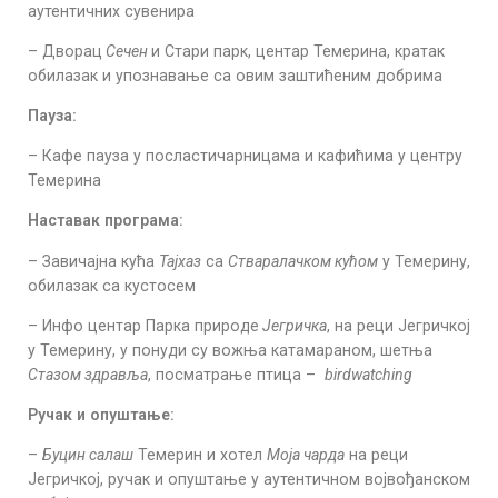
аутентичних сувенира
– Дворац
Сечен
и Стари парк, центар Темерина, кратак
обилазак и упознавање са овим заштићеним добрима
Пауза:
– Кафе пауза у посластичарницама и кафићима у центру
Темерина
Наставак програма:
– Завичајна кућа
Тајхаз
са
Стваралачком кућом
у Темерину,
обилазак са кустосем
– Инфо центар Парка природе
Јегричка
, на реци Јегричкој
у Темерину, у понуди су вожња катамараном, шетња
Стазом здравља
, посматрање птица –
birdwatching
Ручак и опуштање:
–
Буцин салаш
Темерин и хотел
Моја чарда
на реци
Јегричкој, ручак и опуштање у аутентичном војвођанском