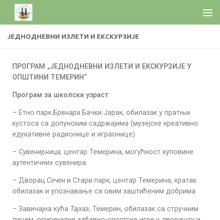
ЈЕДНОДНЕВНИ ИЗЛЕТИ И ЕКСКУРЗИЈЕ
ПРОГРАМ „ЈЕДНОДНЕВНИ ИЗЛЕТИ И
ЕКСКУРЗИЈЕ У
ОПШТИНИ ТЕМЕРИН“
Програм за школски узраст
:
– Етно парк
Брвнар
a
Бачки Јарак, обилазак у пратњи
кустоса са допунским садржајима (музејске креативно
едукативне радионице и играонице)
–
Сувенирница,
центар Темерина, могућност куповине
аутентичних сувенира
– Дворац
Сечен
и Стари парк, центар Темерина, кратак
обилазак и упознавање са овим заштићеним добрима
– Завичајна кућа
Тајхаз
, Темерин, обилазак са стручним
лицем, оригиналне забавно-спортске игре у дворишту и