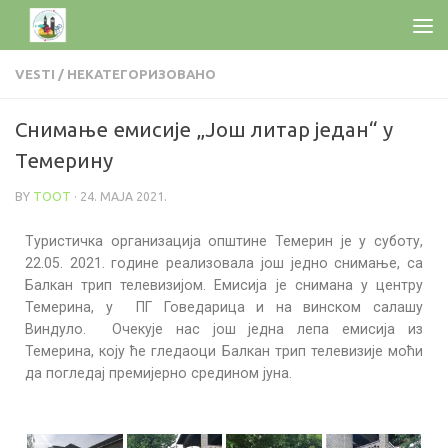
VESTI
/
НЕКАТЕГОРИЗОВАНО
Снимање емисије „Још литар један“ у
Темерину
BY
TOOT
·
24. МАЈА 2021.
Туристичка организација општине Темерин је у суботу,
22.05. 2021. године реализовала још једно снимање, са
Балкан трип телевизијом. Емисија је снимана у центру
Темерина, у ПГ Говедарица и на винском салашу
Виндуло. Очекује нас још једна лепа емисија из
Темерина, коју ће гледаоци Балкан трип телевизије моћи
да погледај премијерно средином јуна.