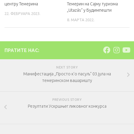
центру Темерина
Темерин на Сајму туризма
„Utazás“ у Будимпешти
22. ФЕБРУАРА 2023.
8. МАРТА 2022.
ПРАТИТЕ НАС:
NEXT STORY
Манифестација „Просто к’о пасуљ“ 03.јула на
темеринском вашаришту
PREVIOUS STORY
Резултати Ускршњег ликовног конкурса