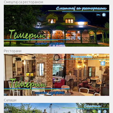
Смештај са рестораном
Ресторани
Салаши