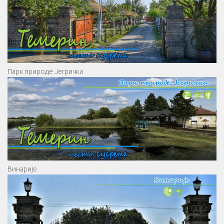
Парк природе Јегричка
Винарије