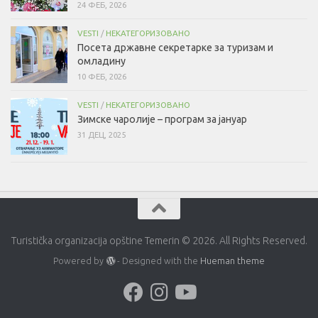
24 ФЕБ, 2026
VESTI
/
НЕКАТЕГОРИЗОВАНО
Посета државне секретарке за туризам и
омладину
10 ФЕБ, 2026
VESTI
/
НЕКАТЕГОРИЗОВАНО
Зимске чаролије – програм за јануар
31 ДЕЦ, 2025
Turistička organizacija opštine Temerin © 2026. All Rights Reserved.
Powered by
- Designed with the
Hueman theme