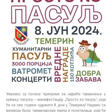
Увелико су почеле припреме за највеће такмичење у
кувању пасуља – манифестацију „Просто ко пасуљ“, која
ће се ове године одржати 8. јуна у Темерину! Надамо се
великом броју такмичарских екипа и посетилаца, који ће