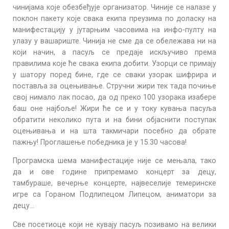
чинијама које обезбеђује организатор. Чиније се налазе у
поклон пакету које свака екипа преузима по доласку на
манифестацију у јутарњим часовима на инфо-пулту на
улазу у вашариште. Чинија не сме да се обележава ни на
који начин, а пасуљ се предаје искључиво према
правилима које ће свака екипа добити. Узорци се примају
у шатору поред бине, где се сваки узорак шифрира и
поставља за оцењивање. Стручни жири тек тада почиње
свој нимало лак посао, да од преко 100 узорака изабере
баш оне најбоље! Жири ће се и у току кувања пасуља
обратити неколико пута и на бини објаснити поступак
оцењивања и на шта такмичари посебно да обрате
пажњу! Проглашење победника је у 15.30 часова!
Програмска шема манифестације није се мењала, тако
да и ове године припремамо концерт за децу,
тамбураше, вечерње концерте, највеселије темеринске
игре са Гораном Подлипецом Липецом, аниматори за
децу…
Све посетиоце који не кувају пасуљ позивамо на велики