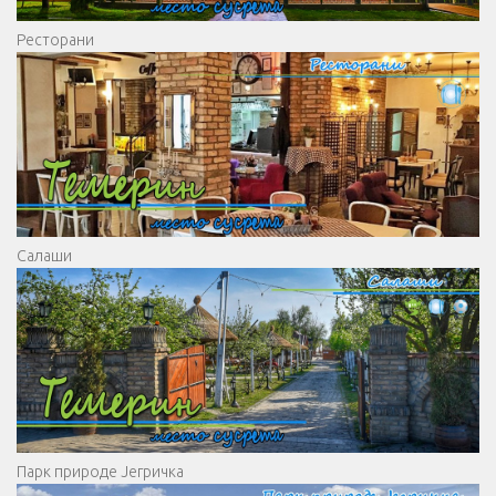
Ресторани
Салаши
Парк природе Јегричка