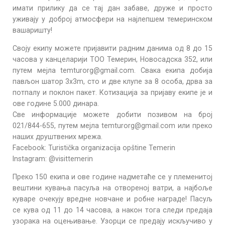
имати прилику да се тај дан забаве, друже и просто
уживају у доброј атмосфери на најлепшем темеринском
вашаришту!
Своју екипу можете пријавити радним данима од 8 до 15
часова у канцеларији ТОО Темерин, Новосадска 352, или
путем мејла temturorg@gmail.com. Свака екипа добија
пављон шатор 3x3m, сто и две клупе за 8 особа, дрва за
потпалу и поклон пакет. Котизација за пријаву екипе је и
ове године 5.000 динара.
Све информације можете добити позивом на број
021/844-655, путем мејла temturorg@gmail.com или преко
наших друштвених мрежа.
Facebook: Turistička organizacija opštine Temerin
Instagram: @visittemerin
Преко 150 екипа и ове године надметаће се у племенитој
вештини кувања пасуља на отвореној ватри, а најбоље
куваре очекују вредне новчане и робне награде! Пасуљ
се кува од 11 до 14 часова, а након тога следи предаја
узорака на оцењивање. Узорци се предају искључиво у