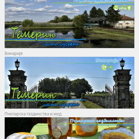
Винарије
Пчеларска газдинства и мед