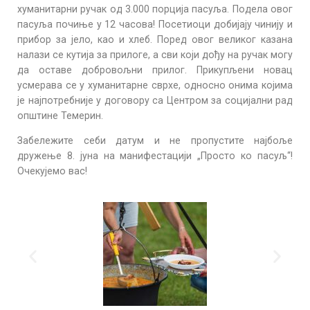
хуманитарни ручак од 3.000 порција пасуља. Подела овог
пасуља почиње у 12 часова! Посетиоци добијају чинију и
прибор за јело, као и хлеб. Поред овог великог казана
налази се кутија за прилоге, а сви који дођу на ручак могу
да оставе добровољни прилог. Прикупљени новац
усмерава се у хуманитарне сврхе, односно онима којима
је најпотребније у договору са Центром за социјални рад
општине Темерин.
Забележите себи датум и не пропустите најбоље
дружење 8. јуна на манифестацији „Просто ко пасуљ“!
Очекујемо вас!