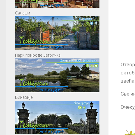
Салаши
Парк природе Јегричка
Отвор
октоб
цвећа
Све и
Винарије
Очеку