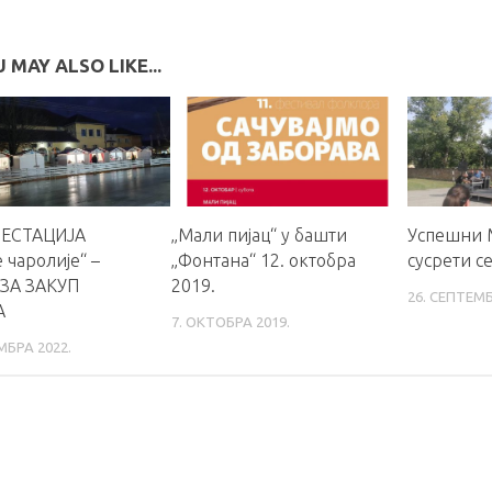
 MAY ALSO LIKE...
ЕСТАЦИЈА
„Мали пијац“ у башти
Успешни 
 чаролије“ –
„Фонтана“ 12. октобра
сусрети с
ЗА ЗАКУП
2019.
26. СЕПТЕМБ
А
7. ОКТОБРА 2019.
МБРА 2022.