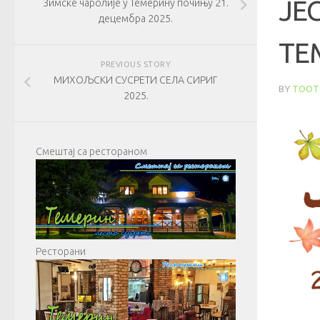
ЈЕ
Зимске чаролије у Темерину почињу 21.
децембра 2025.
ТЕ
PREVIOUS STORY
МИХОЉСКИ СУСРЕТИ СЕЛА СИРИГ
BY
TOOT
2025.
Смештај са рестораном
Ресторани