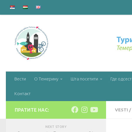
Вести
О Темерину
Шта посетити
Где одсест
Контакт
ПРАТИТЕ НАС:
VESTI
/
NEXT STORY