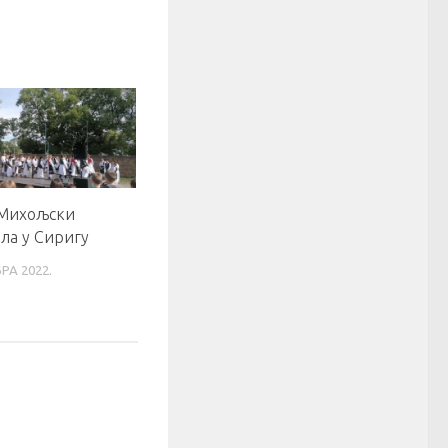
Михољски
ела у Сиригу
РА 2022.