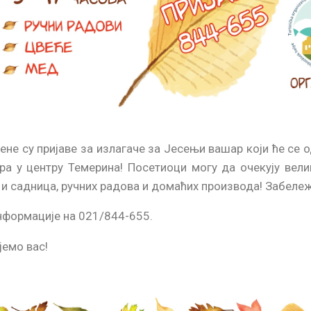
ене су пријаве за излагаче за Јесењи вашар који ће се о
ра у центру Темерина! Посетиоци могу да очекују вели
 и садница, ручних радова и домаћих производа! Забележ
нформације на 021/844-655.
јемо вас!