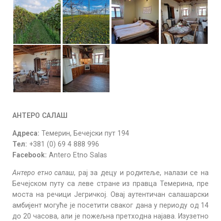
АНТЕРО САЛАШ
Адреса:
Темерин, Бечејски пут 194
Тел:
+381 (0) 69 4 888 996
Facebook:
Antero Etno Salas
Антеро етно салаш
, рај за децу и родитеље, налази се на
Бечејском путу са леве стране из правца Темерина, пре
моста на речици Јегричкој. Овај аутентичан салашарски
амбијент могуће је посетити сваког дана у периоду од 14
до 20 часова, али је пожељна претходна најава. Изузетно