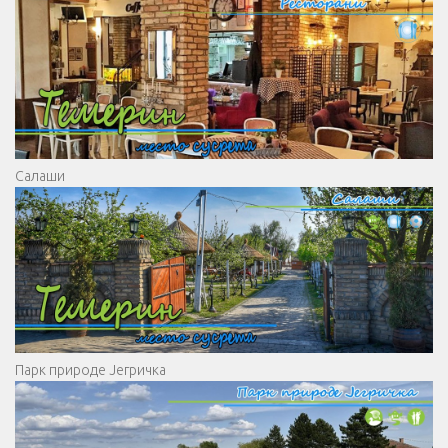
Салаши
Парк природе Јегричка