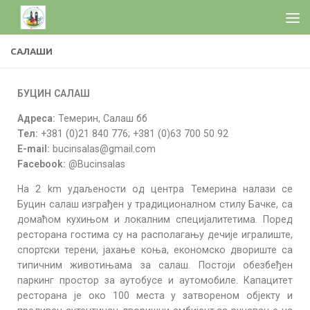
САЛАШИ
БУЦИН САЛАШ
Адреса:
Темерин, Салаш бб
Тел:
+381 (0)21 840 776; +381 (0)63 700 50 92
E-mail:
bucinsalas@gmail.com
Facebook:
@Bucinsalas
На 2 km удаљености од центра Темерина налази се
Буцин салаш изграђен у традиционалном стилу Бачке, са
домаћом кухињом и локалним специјалитетима. Поред
ресторана гостима су на располагању дечије игралиште,
спортски терени, јахање коња, економско двориште са
типичним животињама за салаш. Постоји обезбеђен
паркинг простор за аутобусе и аутомобиле. Капацитет
ресторана је око 100 места у затвореном објекту и