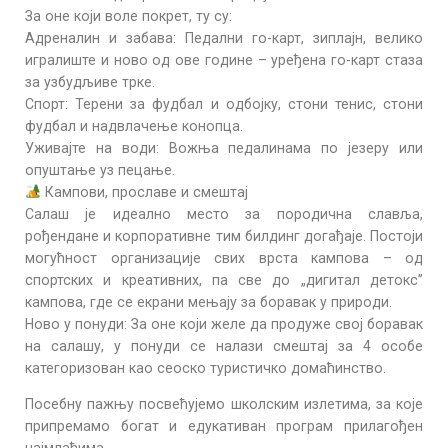
​За оне који воле покрет, ту су:
​Адреналин и забава: Педални го-карт, зиплajн, велико
игралиште и ново од ове године – уређена го-карт стаза
за узбудљиве трке.
​Спорт: Терени за фудбал и одбојку, стони тенис, стони
фудбал и надвлачење конопца.
​Уживајте на води: Вожња педалинама по језеру или
опуштање уз пецање.
Кампови, прославе и смештај
Салаш је идеално место за породична славља,
рођендане и корпоративне тим билдинг догађаје. Постоји
могућност организације свих врста кампова – од
спортских и креативних, па све до „дигитал детокс”
кампова, где се екрани мењају за боравак у природи.
​Ново у понуди: За оне који желе да продуже свој боравак
на салашу, у понуди се налази смештај за 4 особе
категоризован као сеоско туристичко домаћинство.
Посебну пажњу посвећујемо школским излетима, за које
припремамо богат и едукативан програм прилагођен