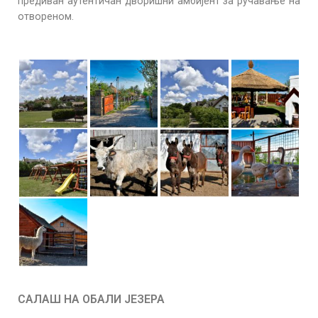
предиван аутентичан дворишни амбијент за ручавање на
отвореном.
САЛАШ НА ОБАЛИ ЈЕЗЕРА