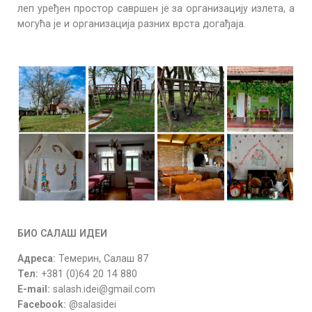
леп уређен простор савршен је за организацију излета, а
могућа је и организација разних врста догађаја.
БИО САЛАШ ИДЕИ
Адреса:
Темерин, Салаш 87
Тел:
+381 (0)64 20 14 880
E-mail:
salash.idei@gmail.com
Facebook:
@salasidei