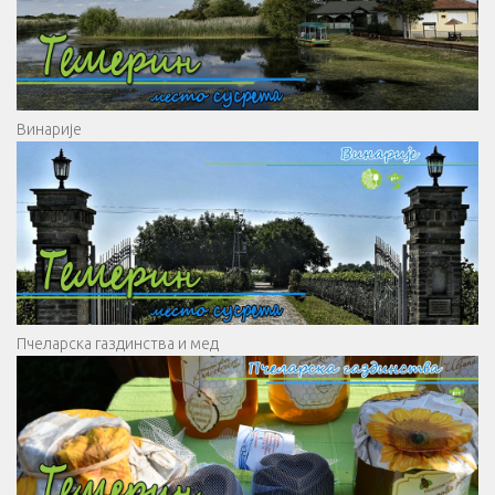
Винарије
Пчеларска газдинства и мед