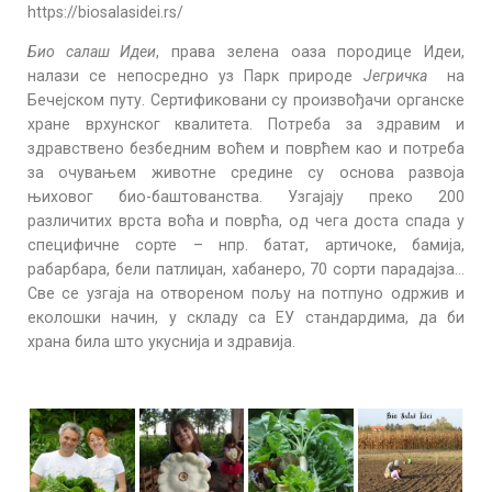
https://biosalasidei.rs/
Био салаш Идеи
, права зелена оаза породице Идеи,
налази се непосредно уз Парк природе
Јегричка
на
Бечејском путу. Сертификовани су произвођачи органске
хране врхунског квалитета. Потреба за здравим и
здравствено безбедним воћем и поврћем као и потреба
за очувањем животне средине су основа развоја
њиховог био-баштованства. Узгајају преко 200
различитих врста воћа и поврћа, од чега доста спада у
специфичне сорте – нпр. батат, артичоке, бамија,
рабарбара, бели патлиџан, хабанеро, 70 сорти парадајза…
Све се узгаја на отвореном пољу на потпуно одржив и
еколошки начин, у складу са ЕУ стандардима, да би
храна била што укуснија и здравија.