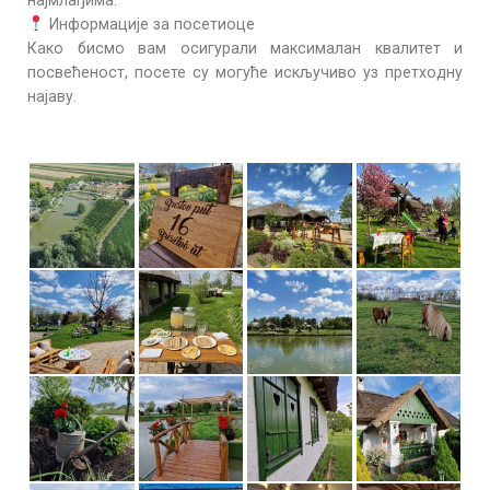
најмлађима.
Информације за посетиоце
​Како бисмо вам осигурали максималан квалитет и
посвећеност, посете су могуће искључиво уз претходну
најаву.