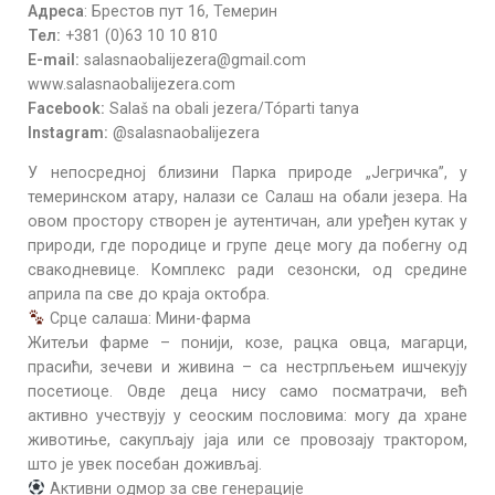
Адреса
: Брестов пут 16, Темерин
Тел:
+381 (0)63 10 10 810
E-mail:
salasnaobalijezera@gmail.com
www.salasnaobalijezera.com
Facebook:
Salaš na obali jezera/Tóparti tanya
Instagram:
@salasnaobalijezera
​У непосредној близини Парка природе „Јегричка”, у
темеринском атару, налази се Салаш на обали језера. На
овом простору створен је аутентичан, али уређен кутак у
природи, где породице и групе деце могу да побегну од
свакодневице. Комплекс ради сезонски, од средине
априла па све до краја октобра.
Срце салаша: Мини-фармa
Житељи фарме – понији, козе, рацка овца, магарци,
прасићи, зечеви и живина – са нестрпљењем ишчекују
посетиоце. Овде деца нису само посматрачи, већ
активно учествују у сеоским пословима: могу да хране
животиње, сакупљају јаја или се провозају трактором,
што је увек посебан доживљај.
Активни одмор за све генерације