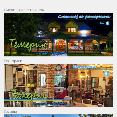
Смештај са рестораном
Ресторани
Салаши