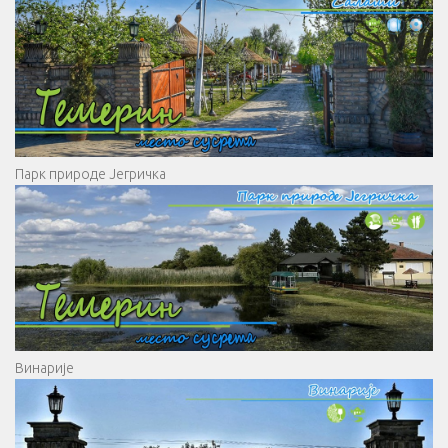
Парк природе Јегричка
Винарије