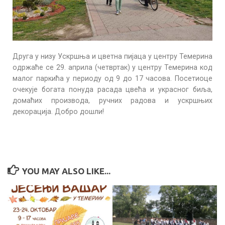
Друга у низу Ускршња и цветна пијаца у центру Темерина
одржаће се 29. априла (четвртак) у центру Темерина код
малог паркића у периоду од 9 до 17 часова. Посетиоце
очекује богата понуда расада цвећа и украсног биља,
домаћих производа, ручних радова и ускршњих
декорација. Добро дошли!
YOU MAY ALSO LIKE...