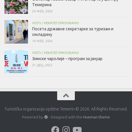
Темерина
24 ФЕБ, 2026
VESTI
/
НЕКАТЕГОРИЗОВАНО
Посета државне секретарке за туризам и
омладину
10 ФЕБ, 2026
VESTI
/
НЕКАТЕГОРИЗОВАНО
Зимске чаролије – програм за јануар
31 ДЕЦ, 2025
Turistička organizacija opštine Temerin © 2026. All Rights Reserved.
Powered by
- Designed with the
Hueman theme