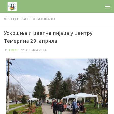
VESTI
/
НЕКАТЕГОРИЗОВАНО
Ускршња и цветна пијаца у центру
Темерина 29. априла
BY
TOOT
·
22. АПРИЛА 2021.