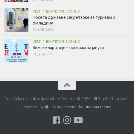
VESTI
/
НЕКАТЕГОРИЗОВАНО
Посета државне секретарке за туризам и
омладину
10 ФЕБ, 2026
VESTI
/
НЕКАТЕГОРИЗОВАНО
Зимске чаролије – програм за јануар
31 ДЕЦ, 2025
Turistička organizacija opštine Temerin © 2026. All Rights Reserved.
Powered by
- Designed with the
Hueman theme