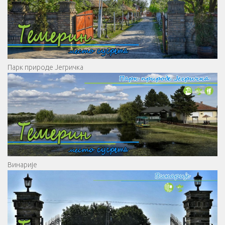
Парк природе Јегричка
Винарије