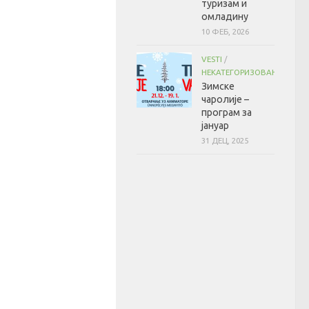
туризам и
омладину
10 ФЕБ, 2026
VESTI
/
НЕКАТЕГОРИЗОВАНО
Зимске
чаролије –
програм за
јануар
31 ДЕЦ, 2025