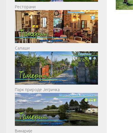
Ресторани
Салаши
Парк природе Јегричка
Винарије