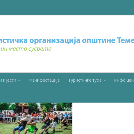
О К’О ПАСУЉ
и и јести
Манифестације
Туристичке туре
Инфо цен