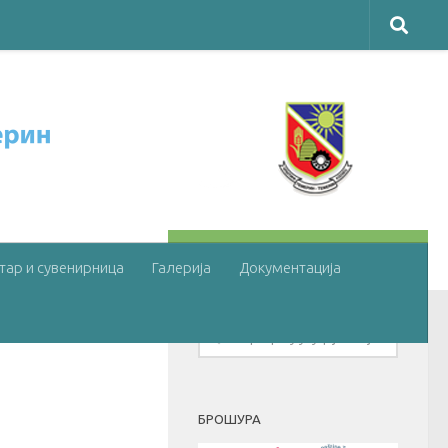
ПОГЛЕДАЈТЕ ЈОШ
тар и сувенирница
Галерија
Документација
БРОШУРА