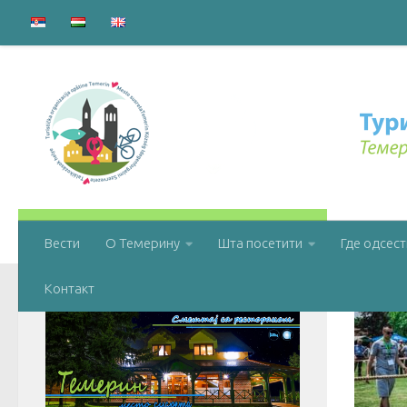
ПРАТИТЕ НАС:
ПРОСТ
Вести
О Темерину
Шта посетити
Где одсест
Контакт
Смештај са рестораном