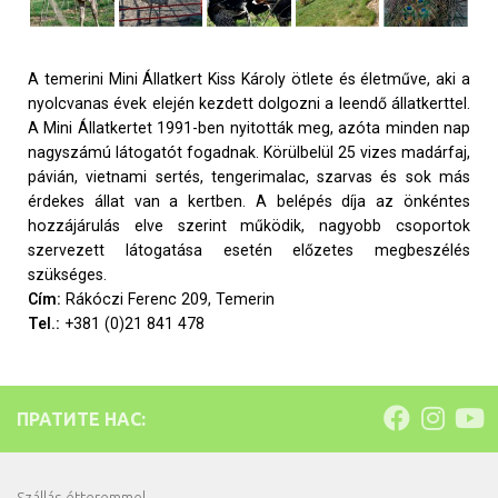
A temerini Mini Állatkert Kiss Károly ötlete és életműve, aki a
nyolcvanas évek elején kezdett dolgozni a leendő állatkerttel.
A Mini Állatkertet 1991-ben nyitották meg, azóta minden nap
nagyszámú látogatót fogadnak. Körülbelül 25 vizes madárfaj,
pávián, vietnami sertés, tengerimalac, szarvas és sok más
érdekes állat van a kertben. A belépés díja az önkéntes
hozzájárulás elve szerint működik, nagyobb csoportok
szervezett látogatása esetén előzetes megbeszélés
szükséges.
Cím:
Rákóczi Ferenc 209, Temerin
Tel.:
+381 (0)21 841 478
ПРАТИТЕ НАС:
Szállás étteremmel