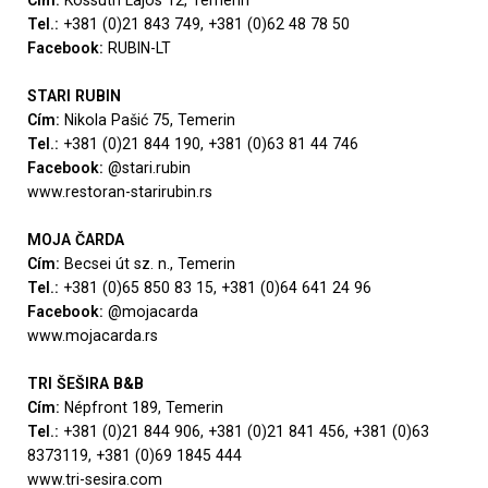
Cím:
Kossuth Lajos 12, Temerin
Tel.:
+381 (0)21 843 749, +381 (0)62 48 78 50
Facebook:
RUBIN-LT
STARI RUBIN
Cím:
Nikola Pašić 75, Temerin
Tel.:
+381 (0)21 844 190, +381 (0)63 81 44 746
Facebook:
@stari.rubin
www.restoran-starirubin.rs
MOJA Č
ARDA
Cím:
Becsei út sz. n., Temerin
Tel.:
+381 (0)65 850 83 15, +381 (0)64 641 24 96
Facebook:
@mojacarda
www.mojacarda.rs
TRI ŠEŠIRA B&B
Cím:
Népfront 189, Temerin
Tel.:
+381 (0)21 844 906, +381 (0)21 841 456, +381 (0)63
8373119, +381 (0)69 1845 444
www.tri-sesira.com