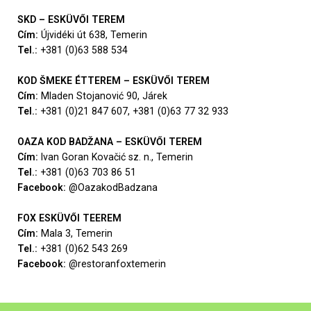
SKD – ESK
ÜVŐI TEREM
Cím:
Újvidéki út 638, Temerin
Tel.:
+381 (0)63 588 534
KOD ŠMEKE
ÉTTEREM – ESKÜVŐI TEREM
Cím:
Mladen Stojanović 90, Járek
Tel.:
+381 (0)21 847 607, +381 (0)63 77 32 933
OAZA KOD BADŽANA – ESKÜVŐI TEREM
Cím:
Ivan Goran Kovačić sz. n., Temerin
Tel.:
+381 (0)63 703 86 51
Facebook:
@OazakodBadzana
FOX ESKÜVŐI TEEREM
Cím:
Mala 3, Temerin
Tel.:
+381 (0)62 543 269
Facebook:
@restoranfoxtemerin