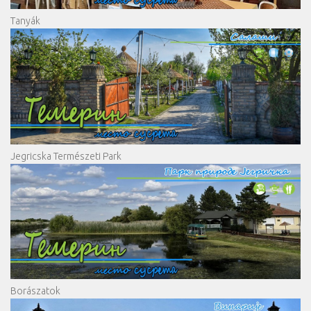
Tanyák
Jegricska Természeti Park
Borászatok