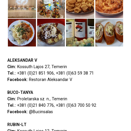
ALEKSANDAR V
Cím:
Kossuth Lajos 27, Temerin
Tel.:
+381 (0)21 851 906, +381 (0)63 59 38 71
Facebook:
Restoran Aleksandar V
BUCO-TANYA
Cím:
Proletarska sz. n., Temerin
Tel.:
+381 (0)21 840 776, +381 (0)63 700 50 92
Facebook:
@Bucinsalas
RUBIN-LТ