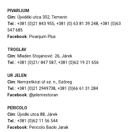
PIVARIJUM
Cím:
Újvidéki utca 302, Temerin
Tel.:
+381 (0)21 843 955, +381 (0) 63 81 39 248, +381 (0)63
547 685
Facebook:
Pivarijum Plus
TROGLAV
Cím:
Mladen Stojanović 26, Járek
Tel.:
+381 (0)21/ 847 587, +381 (0)62 19 21 656
UR JELEN
Cím:
Nemzetközi út sz. n., Szőreg
Tel.:
+381 (0)21 2949738, +381 (0)66 61 31 284
Facebook:
@jelenrestoran
PERICOLO
Cím:
Újvidki utca 88, Járek
Tel.:
+381 (0)62 11 56 544
Facebook:
Pericolo Backi Jarak