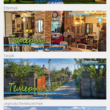
Éttermek
Tanyák
Jegricska Természeti Park