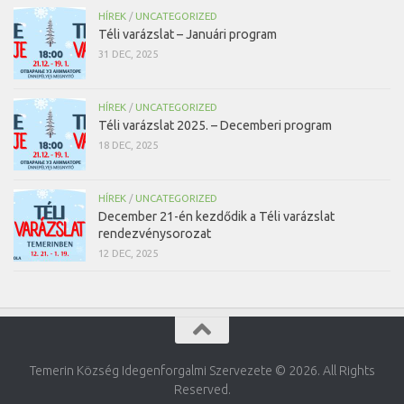
HÍREK
/
UNCATEGORIZED
Téli varázslat – Januári program
31 DEC, 2025
HÍREK
/
UNCATEGORIZED
Téli varázslat 2025. – Decemberi program
18 DEC, 2025
HÍREK
/
UNCATEGORIZED
December 21-én kezdődik a Téli varázslat
rendezvénysorozat
12 DEC, 2025
Temerin Község Idegenforgalmi Szervezete © 2026. All Rights
Reserved.