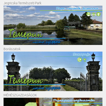
Jegricska Természeti Park
Borászatok
MÉHÉSZGAZDASÁGOK