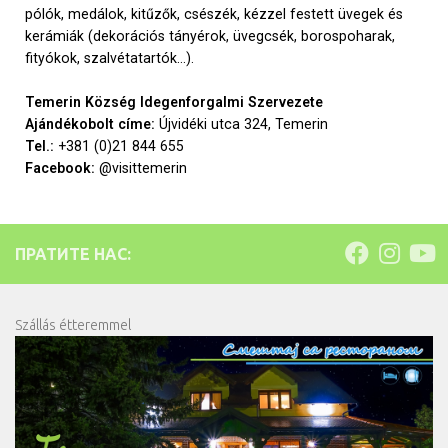
pólók, medálok, kitűzők, csészék, kézzel festett üvegek és
kerámiák (dekorációs tányérok, üvegcsék, borospoharak,
fityókok, szalvétatartók…).
Temerin Község Idegenforgalmi Szervezete
Ajándékobolt címe:
Újvidéki utca 324, Temerin
Tel.:
+381 (0)21 844 655
Facebook:
@visittemerin
ПРАТИТЕ НАС:
Szállás étteremmel