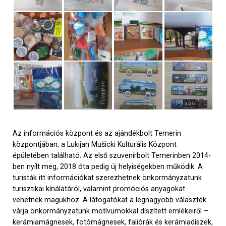
Az információs központ és az ajándékbolt Temerin
központjában, a Lukijan Mu
š
icki Kulturális Központ
épületében található. Az első szuvenírbolt Temerinben 2014-
ben nyílt meg, 2018 óta pedig új helyiségekben működik. A
turisták itt információkat szerezhetnek önkormányzatunk
turisztikai kínálatáról, valamint promóciós anyagokat
vehetnek magukhoz. A látogatókat a legnagyobb választék
várja önkormányzatunk motívumokkal díszített emlékeiről –
kerámiamágnesek, fotómágnesek, faliórák és kerámiadíszek,