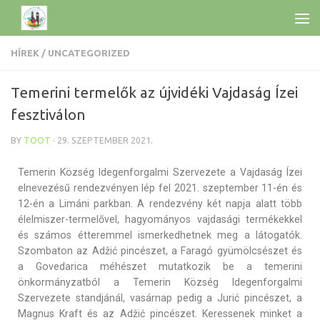
HÍREK
/
UNCATEGORIZED
Temerini termelők az újvidéki Vajdaság Ízei
fesztiválon
BY
TOOT
·
29. SZEPTEMBER 2021.
Temerin Község Idegenforgalmi Szervezete a Vajdaság Ízei
elnevezésű rendezvényen lép fel 2021. szeptember 11-én és
12-én a Limáni parkban. A rendezvény két napja alatt több
élelmiszer-termelővel, hagyományos vajdasági termékekkel
és számos étteremmel ismerkedhetnek meg a látogatók.
Szombaton az Adžić pincészet, a Faragó gyümölcsészet és
a Govedarica méhészet mutatkozik be a temerini
önkormányzatból a Temerin Község Idegenforgalmi
Szervezete standjánál, vasárnap pedig a Jurić pincészet, a
Magnus Kraft és az Adžić pincészet. Keressenek minket a