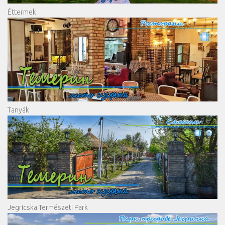
Éttermek
Tanyák
Jegricska Természeti Park