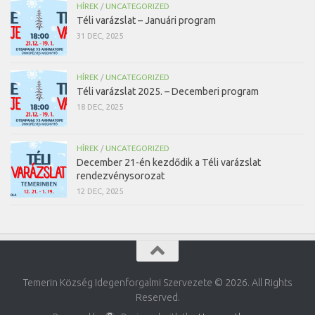
HÍREK
/
UNCATEGORIZED
Téli varázslat – Januári program
31 DEC, 2025
HÍREK
/
UNCATEGORIZED
Téli varázslat 2025. – Decemberi program
18 DEC, 2025
HÍREK
/
UNCATEGORIZED
December 21-én kezdődik a Téli varázslat
rendezvénysorozat
12 DEC, 2025
Temerin Község Idegenforgalmi Szervezete © 2026. All Rights
Reserved.