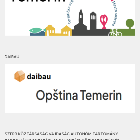
DAIBAU
SZERB KÖZTÁRSASÁG VAJDASÁG AUTONÓM TARTOMÁNY