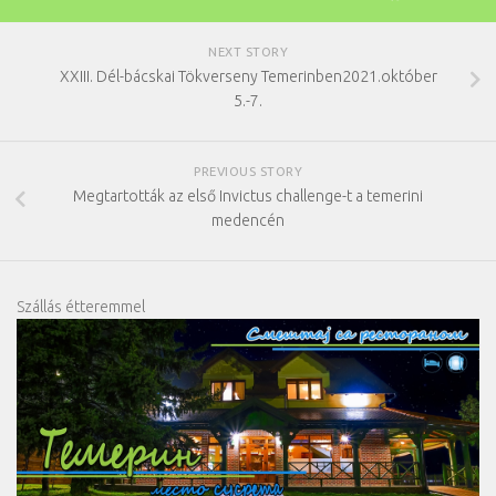
NEXT STORY
XXIII. Dél-bácskai Tökverseny Temerinben2021.október
5.-7.
PREVIOUS STORY
Megtartották az első Invictus challenge-t a temerini
medencén
Szállás étteremmel